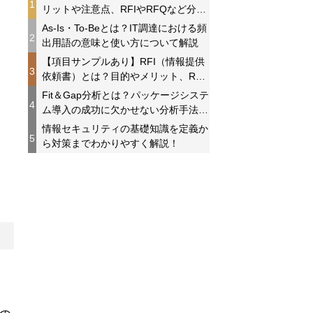
1
リットや注意点、RFIやRFQなど分か
りやすく解説！
As-Is・To-Beとは？IT調達における頻
2
出用語の意味と使い方について解説
【項目サンプルあり】RFI（情報提供
3
依頼書）とは？目的やメリット、RFP
との違いを分かりやすく解説！
Fit＆Gap分析とは？パッケージシステ
4
ム導入の成功に欠かせない分析手法に
ついて解説
情報セキュリティの基礎知識を定義か
5
ら対策までわかりやすく解説！