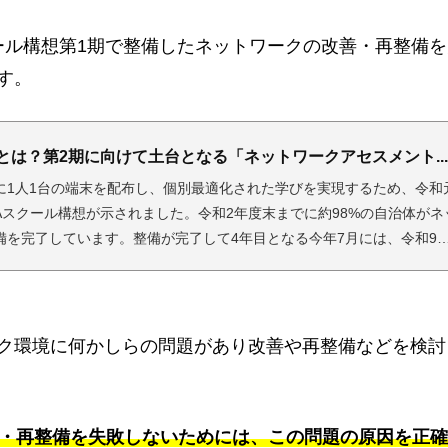
ール構想第1期で整備したネットワークの改善・再整備を
す。
とは？第2期に向けて土台となる「ネットワークアセスメント...
に1人1台の端末を配布し、個別最適化された学びを実現するため、令和
GAスクール構想が示されました。令和2年度末までに約98%の自治体がネ
備を完了しています。整備が完了して4年目となる今年7月には、令和9
生を対象として毎年行われている「全国学力テスト」は紙での試験を廃止
されています。しかし、2023年にオンラインで実施された中学英語の
常に回答を送れ...
ク環境に何かしらの問題があり改善や再整備などを検討
・再整備を失敗しないためには、この問題の原因を正確