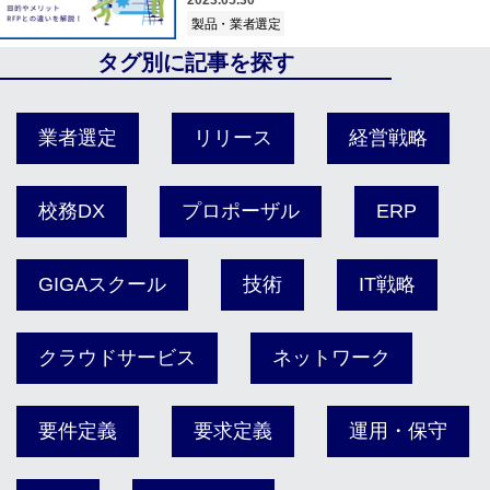
2023.05.30
製品・業者選定
タグ別に記事を探す
業者選定
リリース
経営戦略
校務DX
プロポーザル
ERP
GIGAスクール
技術
IT戦略
クラウドサービス
ネットワーク
要件定義
要求定義
運用・保守