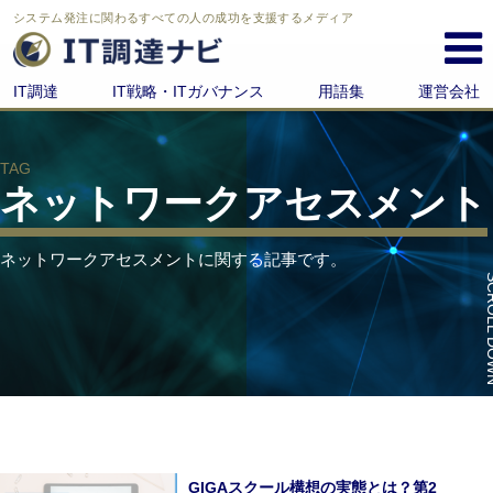
システム発注に関わる
すべての人の成功を支援するメディア
IT調達
IT戦略・ITガバナンス
用語集
運営会社
TAG
ネットワークアセスメント
ネットワークアセスメントに関する記事です。
SCROL
GIGAスクール構想の実態とは？第2