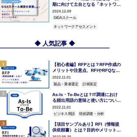
期に向けて土台となる「ネットワー
クアセスメント」の重要性やポイン
2024.12.09
トを解説！
GIGAスクール
ネットワークアセスメント
◆ 人気記事 ◆
1
【初心者編】RFPとは？RFP作成の
メリットや注意点、RFIやRFQなど
分かりやすく解説！
2022.11.01
製品・業者選定
計画策定
2
As-Is・To-Beとは？IT調達におけ
る頻出用語の意味と使い方について
解説
2022.11.01
ビジネス用語
現状調査・分析
3
【項目サンプルあり】RFI（情報提
供依頼書）とは？目的やメリット、
RFPとの違いを分かりやすく解説！