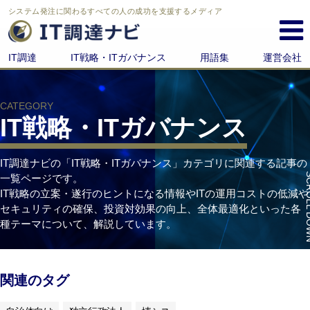
システム発注に関わる
すべての人の成功を支援するメディア
IT調達
IT戦略・ITガバナンス
用語集
運営会社
CATEGORY
IT戦略・ITガバナンス
IT調達ナビの「IT戦略・ITガバナンス」カテゴリに関連する記事の
SCROL
一覧ページです。
IT戦略の立案・遂行のヒントになる情報やITの運用コストの低減や
セキュリティの確保、投資対効果の向上、全体最適化といった各
種テーマについて、解説しています。
関連のタグ