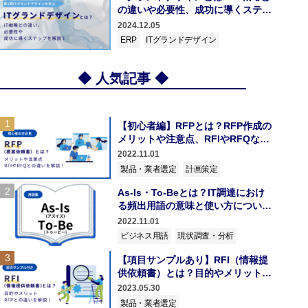
の違いや必要性、成功に導くステッ
プについて解説！
2024.12.05
ERP
ITグランドデザイン
◆ 人気記事 ◆
1
【初心者編】RFPとは？RFP作成の
メリットや注意点、RFIやRFQなど
分かりやすく解説！
2022.11.01
製品・業者選定
計画策定
2
As-Is・To-Beとは？IT調達におけ
る頻出用語の意味と使い方について
解説
2022.11.01
ビジネス用語
現状調査・分析
3
【項目サンプルあり】RFI（情報提
供依頼書）とは？目的やメリット、
RFPとの違いを分かりやすく解説！
2023.05.30
製品・業者選定