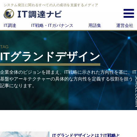
システム発注に関わる
すべての人の成功を支援するメディア
IT調達
IT戦略・ITガバナンス
用語集
運営会社
TAG
ITグランドデザイン
企業全体のビジョンを踏まえ、IT戦略に示された方向性を基に、IT
SCROL
基盤やアーキテクチャーの具体的な方向性を定義する役割を担う
記事になります。
ITグランドデザインとは？IT戦略と