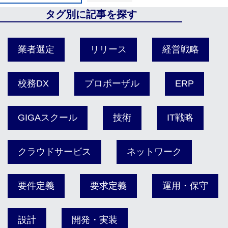
タグ別に記事を探す
業者選定
リリース
経営戦略
校務DX
プロポーザル
ERP
GIGAスクール
技術
IT戦略
クラウドサービス
ネットワーク
要件定義
要求定義
運用・保守
設計
開発・実装