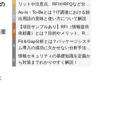
1
の
リットや注意点、RFIやRFQなど分か
りやすく解説！
As-Is・To-Beとは？IT調達における頻
2
出用語の意味と使い方について解説
【項目サンプルあり】RFI（情報提供
3
の重
依頼書）とは？目的やメリット、RFP
との違いを分かりやすく解説！
Fit＆Gap分析とは？パッケージシステ
4
ム導入の成功に欠かせない分析手法に
ついて解説
情報セキュリティの基礎知識を定義か
5
ら対策までわかりやすく解説！
た
、