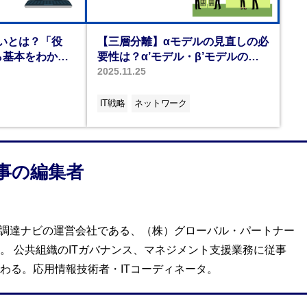
いとは？「役
【三層分離】αモデルの見直しの必
ら基本をわかり
要性は？α’モデル・β’モデルのメ
リットとリスクを徹底比較
2025.11.25
IT戦略
ネットワーク
事の編集者
T調達ナビの運営会社である、（株）グローバル・パートナー
。 公共組織のITガバナンス、マネジメント支援業務に従事
わる。応用情報技術者・ITコーディネータ。