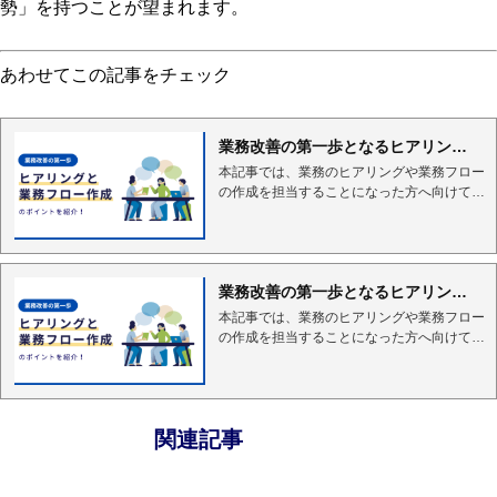
勢」を持つことが望まれます。
あわせてこの記事をチェック
業務改善の第一歩となるヒアリング
と業務フロー作成のポイント
本記事では、業務のヒアリングや業務フロー
の作成を担当することになった方へ向けて、
それぞれの用語の説明と、重要なポイントを
解説します。「業務ヒアリング」や「業務フ
ロー」という言葉は聞いたことがある方は多
いかもしれませんが、自らが実際に担当した
業務改善の第一歩となるヒアリング
経験はなく、実施する際に注意すべきポイン
と業務フロー作成のポイント
トまでは分からないという方がいると思いま
本記事では、業務のヒアリングや業務フロー
す。一方で、業務フローを作成して業務を見
の作成を担当することになった方へ向けて、
える形にするということは、業務改善におけ
それぞれの用語の説明と、重要なポイントを
る第一歩として、非常に重要なプロセスの1
解説します。「業務ヒアリング」や「業務フ
つでもあります。本記事で解説している重要
ロー」という言葉は聞いたことがある方は多
なポイントを明確に...
いかもしれませんが、自らが実際に担当した
関連記事
経験はなく、実施する際に注意すべきポイン
トまでは分からないという方がいると思いま
す。一方で、業務フローを作成して業務を見
える形にするということは、業務改善におけ