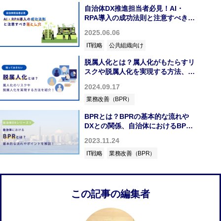
自治体DX推進担当者必見！AI・
る第一歩として、非常に重要なプロセスの1
RPA導入の成功法則と注意すべき落
つでもあります。本記事で解説している重要
なポイントを明確に...
とし穴
2025.06.06
IT戦略
公共組織向け
脱属人化とは？属人化がもたらすリ
スクや脱属人化を実現する方法、成
功事例について紹介！
2024.09.17
業務改善（BPR）
BPRとは？BPRの基本的な流れや
DXとの関係、自治体におけるBPR
のポイントまでわかりやすく解説！
2023.11.24
IT戦略
業務改善（BPR）
この記事の編集者