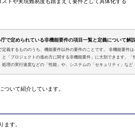
コストや実現難易度も踏まえて要件として具体化する
ル庁で定められている非機能要件の項目一覧と定義について解
で定義するもののうち、機能要件以外の要件のことです。 非機能要件は
」と「プロジェクトの進め方に関する非機能要件」に大別できます。「
、処理の実行速度などの「性能」や、システムの「セキュリティ」など
進め方に関する非機能要件」は、「移行」や「運用・保守」などを指し
常に広く、発注側での定義が難しい項目であるため、「デジタル・ガバメ
について紹介しています。
ります。