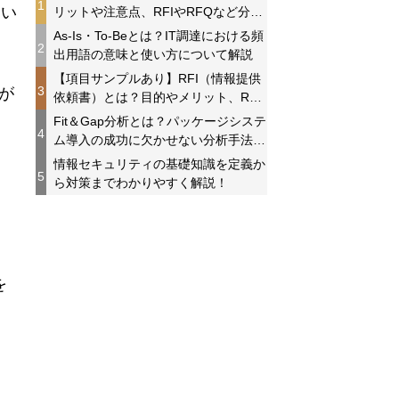
1
とい
リットや注意点、RFIやRFQなど分か
りやすく解説！
As-Is・To-Beとは？IT調達における頻
2
出用語の意味と使い方について解説
【項目サンプルあり】RFI（情報提供
3
が
依頼書）とは？目的やメリット、RFP
との違いを分かりやすく解説！
Fit＆Gap分析とは？パッケージシステ
4
ム導入の成功に欠かせない分析手法に
ついて解説
情報セキュリティの基礎知識を定義か
と
5
ら対策までわかりやすく解説！
を