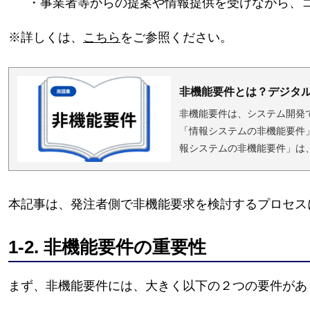
・事業者等からの提案や情報提供を受けながら、
※詳しくは、
こちら
をご参照ください。
非機能要件とは？デジタ
非機能要件は、システム開発
「情報システムの非機能要件
報システムの非機能要件」は
指します。「プロジェクトの
す。 非機能要件は範囲が非
ト推進標準ガイドライン」...
本記事は、発注者側で非機能要求を検討するプロセス
1-2. 非機能要件の重要性
まず、非機能要件には、大きく以下の２つの要件があ