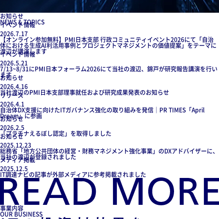
お知らせ
NEWS & TOPICS
イベント情報
2026.7.17
【オンライン参加無料】PMI日本支部 行政コミュニティイベント2026にて「自治
体における生成AI利活用事例とプロジェクトマネジメントの価値提案」をテーマに
渡辺が講演します
イベント情報
2026.5.21
7/13~8/31にPMI日本フォーラム2026にて当社の渡辺、錦戸が研究報告講演を行い
ます
お知らせ
2026.4.16
当社渡辺のPMI日本支部理事就任および研究成果発表のお知らせ
リリース
2026.4.1
自治体DX支援に向けたITガバナンス強化の取り組みを発信｜PR TIMES「April
Dream」に参画
お知らせ
2026.2.5
「プラチナえるぼし認定」を取得しました
お知らせ
2025.12.23
総務省「地方公共団体の経営・財務マネジメント強化事業」のDXアドバイザーに、
当社の渡辺が登録されました
メディア掲載
2025.12.5
IT調達ナビの記事が外部メディアに参考掲載されました
事業内容
OUR BUSINESS