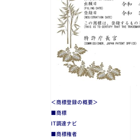
＜商標登録の概要＞
■商標
IT調達ナビ
■商標権者