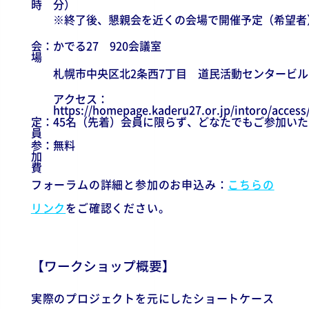
時
分）
※終了後、懇親会を近くの会場で開催予定（希望者
会
：
かでる27 920会議室
場
札幌市中央区北2条西7丁目 道民活動センタービル
アクセス：
https://homepage.kaderu27.or.jp/intoro/access
定
：
45名（先着）会員に限らず、どなたでもご参加い
員
参
：
無料
加
費
フォーラムの詳細と参加のお申込み：
こちらの
リンク
をご確認ください。
【ワークショップ概要】
実際のプロジェクトを元にしたショートケース